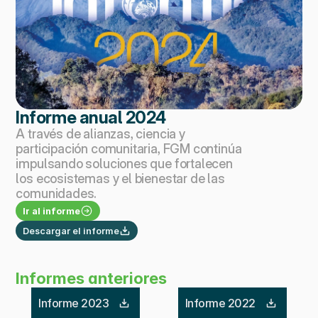
Informe anual 2024
A través de alianzas, ciencia y 
participación comunitaria, FGM continúa 
impulsando soluciones que fortalecen 
los ecosistemas y el bienestar de las 
comunidades.
Ir al informe
Descargar el informe
Informes anteriores
Informe 2023
Informe 2022